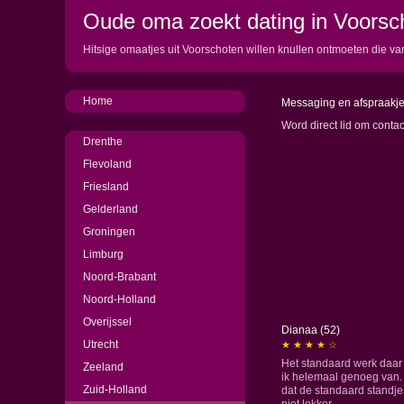
Oude oma zoekt dating in Voorsc
Hitsige omaatjes uit Voorschoten willen knullen ontmoeten die va
Home
Messaging en afspraakj
Word direct lid om conta
Drenthe
Flevoland
Friesland
Gelderland
Groningen
Limburg
Noord-Brabant
Noord-Holland
Overijssel
Dianaa (52)
Utrecht
★ ★ ★ ★ ☆
Het standaard werk daar
Zeeland
ik helemaal genoeg van.
Zuid-Holland
dat de standaard standje