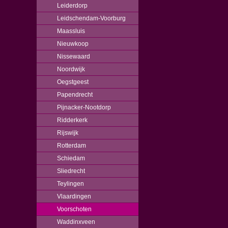
Leiderdorp
Leidschendam-Voorburg
Maassluis
Nieuwkoop
Nissewaard
Noordwijk
Oegstgeest
Papendrecht
Pijnacker-Nootdorp
Ridderkerk
Rijswijk
Rotterdam
Schiedam
Sliedrecht
Teylingen
Vlaardingen
Voorschoten
Waddinxveen