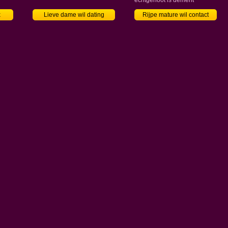
echtgenoot is dement
x
Lieve dame wil dating
Rijpe mature wil contact