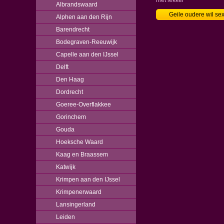
niet lekker
Albrandswaard
Geile oudere wil se
Alphen aan den Rijn
Barendrecht
Bodegraven-Reeuwijk
Capelle aan den IJssel
Delft
Den Haag
Dordrecht
Goeree-Overflakkee
Gorinchem
Gouda
Hoeksche Waard
Kaag en Braassem
Katwijk
Krimpen aan den IJssel
Krimpenerwaard
Lansingerland
Leiden