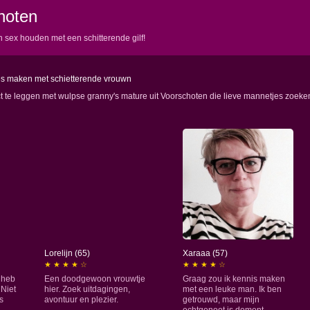
hoten
n sex houden met een schitterende gilf!
es maken met schietterende vrouwn
ct te leggen met wulpse granny's mature uit Voorschoten die lieve mannetjes zoeke
Lorelijn (65)
Xaraaa (57)
★ ★ ★ ★ ☆
★ ★ ★ ★ ☆
 heb
Een doodgewoon vrouwtje
Graag zou ik kennis maken
 Niet
hier. Zoek uitdagingen,
met een leuke man. Ik ben
s
avontuur en plezier.
getrouwd, maar mijn